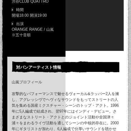
渋谷CLUB QUATTRO
時間
開場18:00 開演19:00
出演
ORANGE RANGE / 山嵐
※五十音順
対バンアーティスト情報
山嵐プロフィール
攻撃的なパフォーマンスで魅せるヴォーカル&ラッパー2人を擁
し、アグレッシヴでヘヴィなサウンドをもってストリートの人
気を集める国産ミクスチャー・シーンのトップ・アクト。1996
年に5人編成で結成され、翌97年にはインディ・デビュー。さ
まざまなストリート・アクトとのジョイント活動や全国津々
浦々をまわるライヴ活動を通してシーンの中核的存在に。2000
年にギタリストが加わり、6人編成で分厚いサウンドを聴かせ