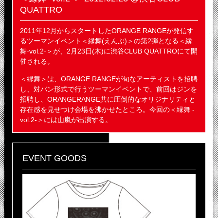
QUATTRO
2011年12月からスタートしたORANGE RANGEが発信す
るツーマンイベント＜縁舞(えんぶ)＞の第2弾となる＜縁
舞-vol.2-＞が、2月23日(木)に渋谷CLUB QUATTROにて開
催される。
＜縁舞＞は、ORANGE RANGEが旬なアーティストを招聘
し、対バン形式で行うツーマンイベントで、前回はジンを
招聘し、ORANGERANGE共に圧倒的なオリジナリティと
存在感を見せつけ会場を沸かせたところ。今回の＜縁舞 -
vol.2-＞には山嵐が出演する。
EVENT GOODS